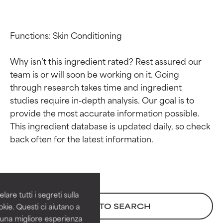
Functions: Skin Conditioning

Why isn’t this ingredient rated? Rest assured our 
team is or will soon be working on it. Going 
through research takes time and ingredient 
studies require in-depth analysis. Our goal is to 
provide the most accurate information possible. 
This ingredient database is updated daily, so check 
Valutazione degli
Valutazione degli
ingredienti
ingredienti
OTTIMO
OTTIMO
Comprovati e sostenuti da studi
Comprovati e sostenuti da studi
are tutti i segreti sulla
indipendenti. Ingrediente attivo
indipendenti. Ingrediente attivo
BACK TO SEARCH
kie. Questi ci aiutano a
eccezionale per la maggior
eccezionale per la maggior
i una migliore esperienza