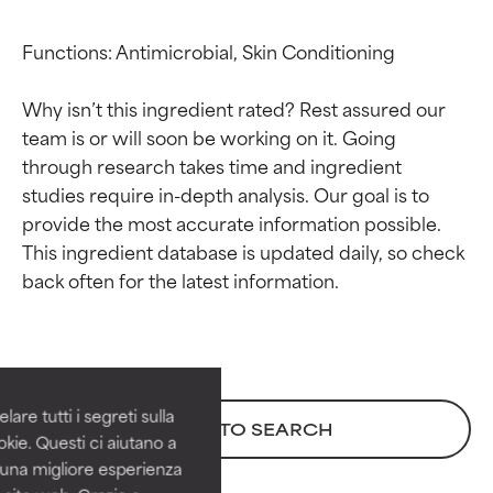
Functions: Antimicrobial, Skin Conditioning

Why isn’t this ingredient rated? Rest assured our 
team is or will soon be working on it. Going 
through research takes time and ingredient 
studies require in-depth analysis. Our goal is to 
provide the most accurate information possible. 
This ingredient database is updated daily, so check 
Valutazione degli
Valutazione degli
ingredienti
ingredienti
OTTIMO
OTTIMO
Comprovati e sostenuti da studi
Comprovati e sostenuti da studi
are tutti i segreti sulla
BACK TO SEARCH
indipendenti. Ingrediente attivo
indipendenti. Ingrediente attivo
kie. Questi ci aiutano a
eccezionale per la maggior
eccezionale per la maggior
i una migliore esperienza
parte dei tipi di pelle o dei
parte dei tipi di pelle o dei