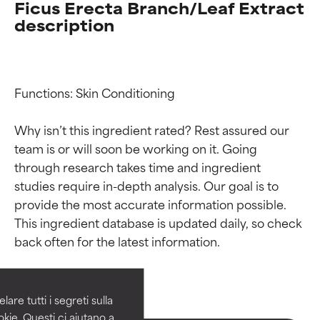
Ficus Erecta Branch/Leaf Extract
description
Functions: Skin Conditioning

Why isn’t this ingredient rated? Rest assured our 
team is or will soon be working on it. Going 
through research takes time and ingredient 
studies require in-depth analysis. Our goal is to 
provide the most accurate information possible. 
Valutazione degli
Valutazione degli
This ingredient database is updated daily, so check 
ingredienti
ingredienti
OTTIMO
OTTIMO
Comprovati e sostenuti da studi
Comprovati e sostenuti da studi
are tutti i segreti sulla
indipendenti. Ingrediente attivo
indipendenti. Ingrediente attivo
kie. Questi ci aiutano a