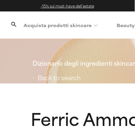
-15% sui must-have dell’estate
Acquista prodotti skincare
Beauty
Dizionario degli ingredienti skinca
Back to search
Ferric Ammo