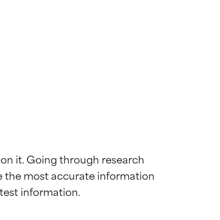
 on it. Going through research 
de the most accurate information 
 la maggior
 la maggior