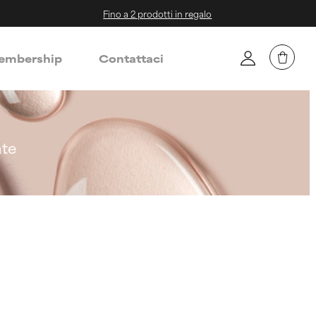
Fino a 2 prodotti in regalo
mbership
Contattaci
ate