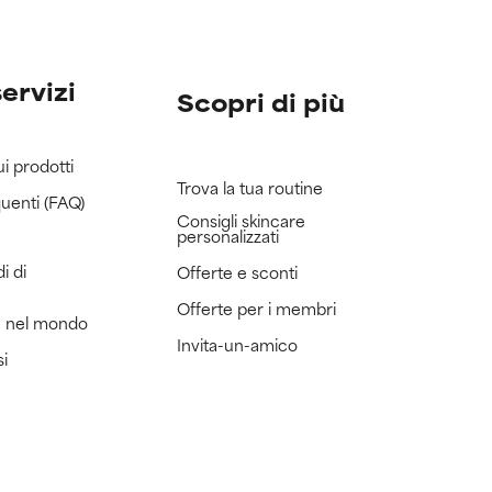
servizi
Scopri di più
ui prodotti
Trova la tua routine
uenti (FAQ)
Consigli skincare
personalizzati
i di
Offerte e sconti
Offerte per i membri
e nel mondo
Invita-un-amico
si