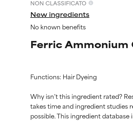
NON CLASSIFICATO
New ingredients
No known benefits
Ferric Ammonium C
Functions: Hair Dyeing

Valutazio
Valutazio
Why isn’t this ingredient rated? Re
takes time and ingredient studies r
OTTIMO
OTTIMO
Comprovati e so
Comprovati e so
parte dei tipi di
parte dei tipi di