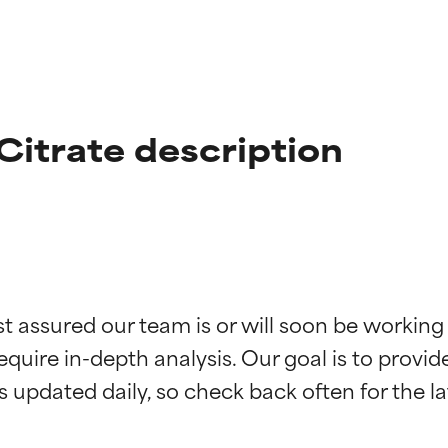
itrate description
ne degli ingredienti
ne degli ingredienti
st assured our team is or will soon be working
equire in-depth analysis. Our goal is to provi
stenuti da studi indipendenti. Ingrediente attivo eccezionale per
stenuti da studi indipendenti. Ingrediente attivo eccezionale per
 pelle o dei problemi.
 pelle o dei problemi.