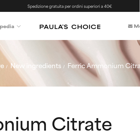
Spedizione gratuita per ordini superiori a 40€
Me
pedia
re
New ingredients
Ferric Ammonium Citr
nium Citrate