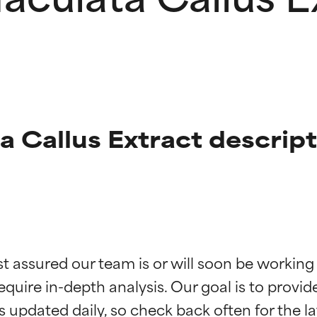
 Callus Extract descript
ne degli ingredienti
ne degli ingredienti
st assured our team is or will soon be working
equire in-depth analysis. Our goal is to provi
stenuti da studi indipendenti. Ingrediente attivo eccezionale per
stenuti da studi indipendenti. Ingrediente attivo eccezionale per
 pelle o dei problemi.
 pelle o dei problemi.