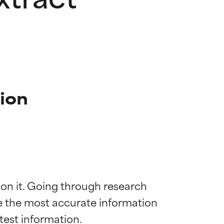
ion
 on it. Going through research 
de the most accurate information 
 la maggior
 la maggior