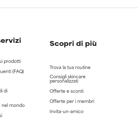
servizi
Scopri di più
ui prodotti
Trova la tua routine
uenti (FAQ)
Consigli skincare
personalizzati
i di
Offerte e sconti
Offerte per i membri
e nel mondo
Invita-un-amico
si