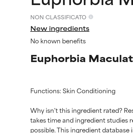
NON CLASSIFICATO
New ingredients
No known benefits
Euphorbia Maculata
Functions: Skin Conditioning

Valutazio
Valutazio
Why isn’t this ingredient rated? Re
OTTIMO
OTTIMO
takes time and ingredient studies r
Comprovati e so
Comprovati e so
parte dei tipi di
parte dei tipi di