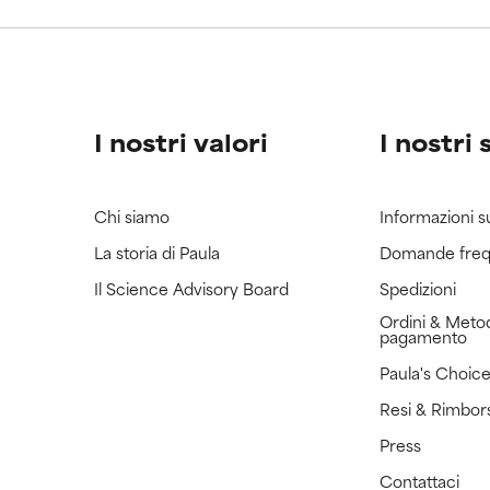
ricerca in merito.
ricerca in merito.
I nostri valori
I nostri 
Chi siamo
Informazioni s
La storia di Paula
Domande freq
Il Science Advisory Board
Spedizioni
Ordini & Metod
pagamento
Paula's Choic
Resi & Rimbor
Press
Contattaci