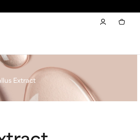
lus Extract
xtract