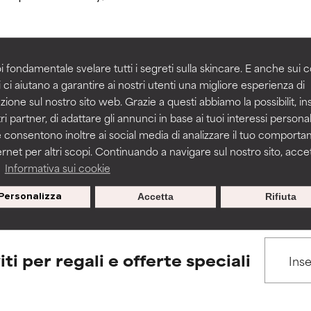
igliorare la consistenza, la stabilità o la penetrazione di una for
igliorare la consistenza, la stabilità o la penetrazione di una for
i fondamentale svelare tutti i segreti sulla skincare. E anche sui c
 ci aiutano a garantire ai nostri utenti una migliore esperienza di
BACK TO SEARCH
n irritante, ma può presentare problemi per come appare estet
n irritante, ma può presentare problemi per come appare estet
zione sul nostro sito web. Grazie a questi abbiamo la possibilit, i
 problemi di altro tipo che ne limitano l'utilità.
 problemi di altro tipo che ne limitano l'utilità.
ri partner, di adattare gli annunci in base ai tuoi interessi personali
 consentono inoltre ai social media di analizzare il tuo comport
ernet per altri scopi. Continuando a navigare sul nostro sito, accett
s used to assess ingredients in this dictionary. Regulations regar
a
Informativa sui cookie
tazioni. Il rischio aumenta se combinato con altri ingredienti pot
tazioni. Il rischio aumenta se combinato con altri ingredienti pot
Personalizza
Accetta
Rifiuta
E
E
tazioni, infiammazioni, secchezza, ecc. Può offrire benefici solo in
tazioni, infiammazioni, secchezza, ecc. Può offrire benefici solo in
 dimostrato che fa più male che bene.
 dimostrato che fa più male che bene.
iti per regali e offerte speciali
IFICATO
IFICATO
cora assegnato un voto a questo ingrediente perché non abbi
cora assegnato un voto a questo ingrediente perché non abbi