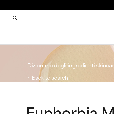
Dizionario degli ingredienti skinca
Back to search
Euphorbia Ma