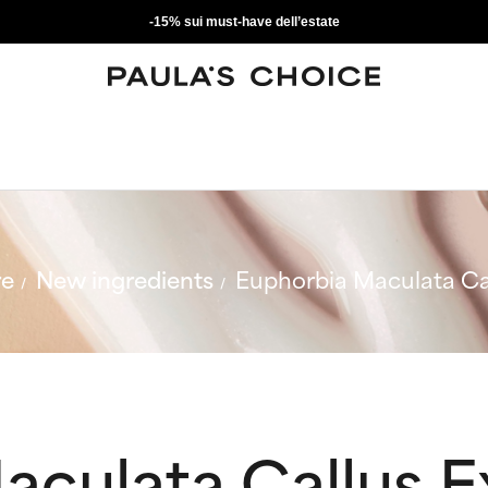
-15% sui must-have dell’estate
re
New ingredients
Euphorbia Maculata Cal
culata Callus E