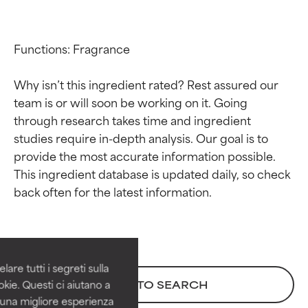
Functions: Fragrance

Why isn’t this ingredient rated? Rest assured our 
team is or will soon be working on it. Going 
through research takes time and ingredient 
studies require in-depth analysis. Our goal is to 
provide the most accurate information possible. 
This ingredient database is updated daily, so check 
Valutazione degli
Valutazione degli
ingredienti
ingredienti
OTTIMO
OTTIMO
Comprovati e sostenuti da studi
Comprovati e sostenuti da studi
are tutti i segreti sulla
indipendenti. Ingrediente attivo
indipendenti. Ingrediente attivo
kie. Questi ci aiutano a
BACK TO SEARCH
eccezionale per la maggior
eccezionale per la maggior
i una migliore esperienza