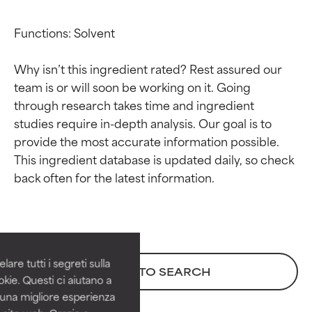
Functions: Solvent

Why isn’t this ingredient rated? Rest assured our 
team is or will soon be working on it. Going 
through research takes time and ingredient 
studies require in-depth analysis. Our goal is to 
provide the most accurate information possible. 
This ingredient database is updated daily, so check 
Valutazione degli
Valutazione degli
ingredienti
ingredienti
OTTIMO
OTTIMO
Comprovati e sostenuti da studi
Comprovati e sostenuti da studi
are tutti i segreti sulla
BACK TO SEARCH
indipendenti. Ingrediente attivo
indipendenti. Ingrediente attivo
kie. Questi ci aiutano a
eccezionale per la maggior
eccezionale per la maggior
i una migliore esperienza
parte dei tipi di pelle o dei
parte dei tipi di pelle o dei