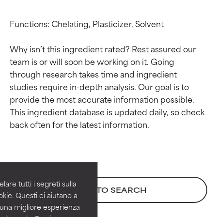
Functions: Chelating, Plasticizer, Solvent

Why isn’t this ingredient rated? Rest assured our 
team is or will soon be working on it. Going 
through research takes time and ingredient 
studies require in-depth analysis. Our goal is to 
provide the most accurate information possible. 
This ingredient database is updated daily, so check 
Valutazione degli
Valutazione degli
ingredienti
ingredienti
OTTIMO
OTTIMO
Comprovati e sostenuti da studi
Comprovati e sostenuti da studi
are tutti i segreti sulla
BACK TO SEARCH
indipendenti. Ingrediente attivo
indipendenti. Ingrediente attivo
kie. Questi ci aiutano a
eccezionale per la maggior
eccezionale per la maggior
i una migliore esperienza
parte dei tipi di pelle o dei
parte dei tipi di pelle o dei