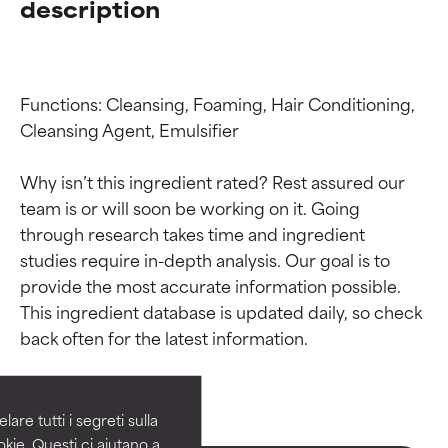
description
Functions: Cleansing, Foaming, Hair Conditioning, 
Cleansing Agent, Emulsifier

Why isn’t this ingredient rated? Rest assured our 
team is or will soon be working on it. Going 
through research takes time and ingredient 
studies require in-depth analysis. Our goal is to 
provide the most accurate information possible. 
Valutazione degli
Valutazione degli
This ingredient database is updated daily, so check 
ingredienti
ingredienti
OTTIMO
OTTIMO
Comprovati e sostenuti da studi
Comprovati e sostenuti da studi
are tutti i segreti sulla
indipendenti. Ingrediente attivo
indipendenti. Ingrediente attivo
kie. Questi ci aiutano a