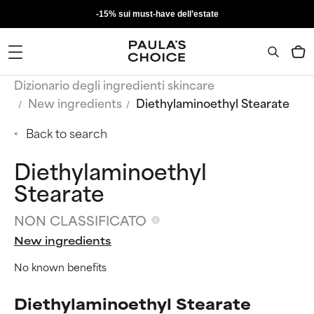
-15% sui must-have dell’estate
Dizionario degli ingredienti skincare
New ingredients
Diethylaminoethyl Stearate
Back to search
Diethylaminoethyl
Stearate
NON CLASSIFICATO
New ingredients
No known benefits
Diethylaminoethyl Stearate