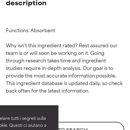
description
Functions: Absorbent

Why isn’t this ingredient rated? Rest assured our 
team is or will soon be working on it. Going 
through research takes time and ingredient 
studies require in-depth analysis. Our goal is to 
provide the most accurate information possible. 
Valutazione degli
Valutazione degli
This ingredient database is updated daily, so check 
ingredienti
ingredienti
OTTIMO
OTTIMO
Comprovati e sostenuti da studi
Comprovati e sostenuti da studi
are tutti i segreti sulla
indipendenti. Ingrediente attivo
indipendenti. Ingrediente attivo
kie. Questi ci aiutano a
BACK TO SEARCH
eccezionale per la maggior
eccezionale per la maggior