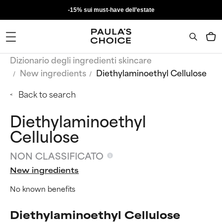
-15% sui must-have dell’estate
Dizionario degli ingredienti skincare
New ingredients
Diethylaminoethyl Cellulose
Back to search
Diethylaminoethyl
Cellulose
NON CLASSIFICATO
New ingredients
No known benefits
Diethylaminoethyl Cellulose