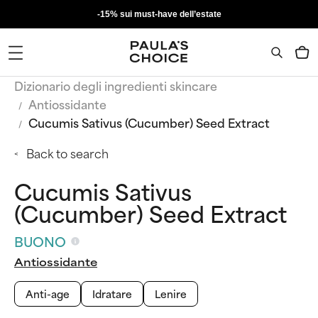
-15% sui must-have dell’estate
Dizionario degli ingredienti skincare
Antiossidante
Cucumis Sativus (Cucumber) Seed Extract
Back to search
Cucumis Sativus
(Cucumber) Seed Extract
BUONO
Antiossidante
Anti-age
Idratare
Lenire