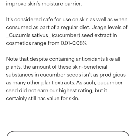
improve skin’s moisture barrier.

It’s considered safe for use on skin as well as when 
consumed as part of a regular diet. Usage levels of 
_Cucumis sativus_ (cucumber) seed extract in 
cosmetics range from 0.01–0.08%.

Valutazione degli
Valutazione degli
Note that despite containing antioxidants like all 
ingredienti
ingredienti
plants, the amount of these skin-beneficial 
substances in cucumber seeds isn’t as prodigious 
as many other plant extracts. As such, cucumber 
OTTIMO
OTTIMO
seed did not earn our highest rating, but it 
Comprovati e sostenuti da studi
Comprovati e sostenuti da studi
indipendenti. Ingrediente attivo
indipendenti. Ingrediente attivo
eccezionale per la maggior
eccezionale per la maggior
parte dei tipi di pelle o dei
parte dei tipi di pelle o dei
problemi.
problemi.
BUONO
BUONO