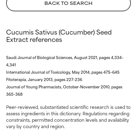
BACK TO SEARCH
Necessario per migliorare la
Necessario per migliorare la
consistenza, la stabilità o la
consistenza, la stabilità o la
penetrazione di una formula.
penetrazione di una formula.
Cucumis Sativus (Cucumber) Seed
DISCRETO
DISCRETO
Extract references
Generalmente non irritante, ma
Generalmente non irritante, ma
può presentare problemi per
può presentare problemi per
come appare esteticamente,
come appare esteticamente,
Saudi Journal of Biological Sciences, August 2021, pages 4,334–
nella stabilità o avere problemi
nella stabilità o avere problemi
4,341
di altro tipo che ne limitano
di altro tipo che ne limitano
International Journal of Toxicology, May 2014, pages 47S–64S
l'utilità.
l'utilità.
Fitoterapia, January 2013, pages 227–236
Journal of Young Pharmacists, October-November 2010, pages
DA EVITARE
DA EVITARE
365–368
Può causare irritazioni. Il rischio
Può causare irritazioni. Il rischio
aumenta se combinato con altri
aumenta se combinato con altri
Peer-reviewed, substantiated scientific research is used to
ingredienti potenzialmente
ingredienti potenzialmente
assess ingredients in this dictionary. Regulations regarding
problematici.
problematici.
constraints, permitted concentration levels and availability
vary by country and region.
NON USARE
NON USARE