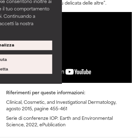
okie consentono inoltre ai
setole in silicone, che è più delicata delle altre”.
re il tuo comportamento
pi. Continuando a
accetti la nostra
alizza
iuta
etta
Riferimenti per queste informazioni:
Clinical, Cosmetic, and Investigational Dermatology,
agosto 2015, pagine 455-461
Serie di conferenze IOP: Earth and Environmental
Science, 2022, ePublication