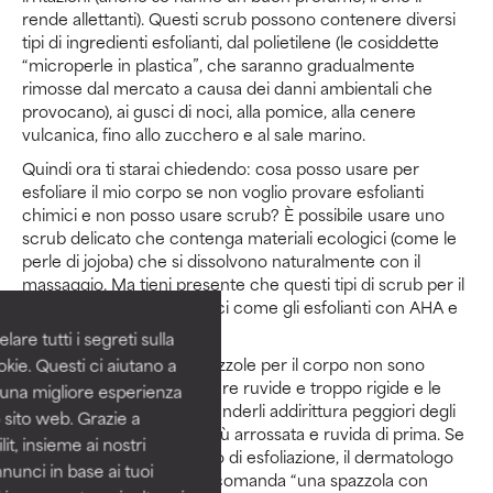
rende allettanti). Questi scrub possono contenere diversi
tipi di ingredienti esfolianti, dal polietilene (le cosiddette
“microperle in plastica”, che saranno gradualmente
rimosse dal mercato a causa dei danni ambientali che
provocano), ai gusci di noci, alla pomice, alla cenere
vulcanica, fino allo zucchero e al sale marino.
Quindi ora ti starai chiedendo: cosa posso usare per
esfoliare il mio corpo se non voglio provare esfolianti
chimici e non posso usare scrub? È possibile usare uno
scrub delicato che contenga materiali ecologici (come le
perle di jojoba) che si dissolvono naturalmente con il
massaggio. Ma tieni presente che questi tipi di scrub per il
corpo non saranno efficaci come gli esfolianti con AHA e
BHA senza risciacquo.
are tutti i segreti sulla
La spugna di luffa e le spazzole per il corpo non sono
kie. Questi ci aiutano a
meglio. Infatti, le loro texture ruvide e troppo rigide e le
i una migliore esperienza
modalità d'uso possono renderli addirittura peggiori degli
 sito web. Grazie a
scrub, lasciando la pelle più arrossata e ruvida di prima. Se
it, insieme ai nostri
volete provare questo tipo di esfoliazione, il dermatologo
nnunci in base ai tuoi
Dr. Corey L. Hartman raccomanda “una spazzola con