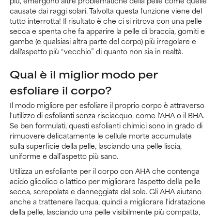
più, emergono altre problematiche della pelle come quelle
causate dai raggi solari. Talvolta questa funzione viene del
tutto interrotta! Il risultato è che ci si ritrova con una pelle
secca e spenta che fa apparire la pelle di braccia, gomiti e
gambe (e qualsiasi altra parte del corpo) più irregolare e
dall'aspetto più “vecchio” di quanto non sia in realtà.
Qual è il miglior modo per
esfoliare il corpo?
Il modo migliore per esfoliare il proprio corpo è attraverso
l'utilizzo di esfolianti senza risciacquo, come l'AHA o il BHA.
Se ben formulati, questi esfolianti chimici sono in grado di
rimuovere delicatamente le cellule morte accumulate
sulla superficie della pelle, lasciando una pelle liscia,
uniforme e dall’aspetto più sano.
Utilizza un esfoliante per il corpo con AHA che contenga
acido glicolico o lattico per migliorare l'aspetto della pelle
secca, screpolata e danneggiata dal sole. Gli AHA aiutano
anche a trattenere l'acqua, quindi a migliorare l'idratazione
della pelle, lasciando una pelle visibilmente più compatta,