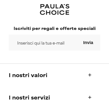
Iscriviti per regali e offerte speciali
Invia
I nostri valori
Chi siamo
I nostri servizi
La storia di Paula
Il Science Advisory Board