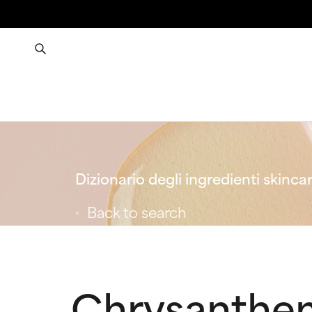
Dizionario degli ingredienti skinca
Back to search
Chrysanthem