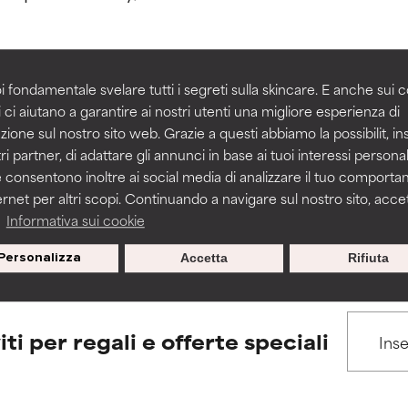
igliorare la consistenza, la stabilità o la penetrazione di una for
igliorare la consistenza, la stabilità o la penetrazione di una for
i fondamentale svelare tutti i segreti sulla skincare. E anche sui c
 ci aiutano a garantire ai nostri utenti una migliore esperienza di
BACK TO SEARCH
n irritante, ma può presentare problemi per come appare estet
n irritante, ma può presentare problemi per come appare estet
zione sul nostro sito web. Grazie a questi abbiamo la possibilit, i
 problemi di altro tipo che ne limitano l'utilità.
 problemi di altro tipo che ne limitano l'utilità.
ri partner, di adattare gli annunci in base ai tuoi interessi personali
 consentono inoltre ai social media di analizzare il tuo comport
ernet per altri scopi. Continuando a navigare sul nostro sito, accett
s used to assess ingredients in this dictionary. Regulations regar
a
Informativa sui cookie
tazioni. Il rischio aumenta se combinato con altri ingredienti pot
tazioni. Il rischio aumenta se combinato con altri ingredienti pot
Personalizza
Accetta
Rifiuta
E
E
tazioni, infiammazioni, secchezza, ecc. Può offrire benefici solo in
tazioni, infiammazioni, secchezza, ecc. Può offrire benefici solo in
 dimostrato che fa più male che bene.
 dimostrato che fa più male che bene.
iti per regali e offerte speciali
IFICATO
IFICATO
cora assegnato un voto a questo ingrediente perché non abbi
cora assegnato un voto a questo ingrediente perché non abbi