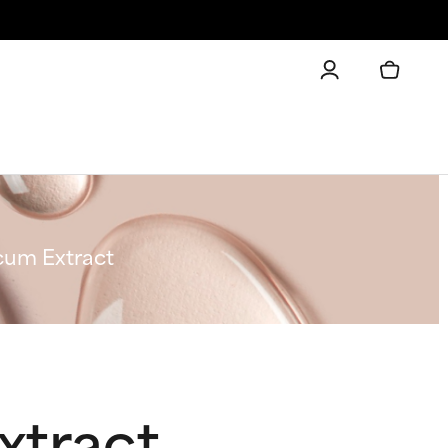
cum Extract
xtract