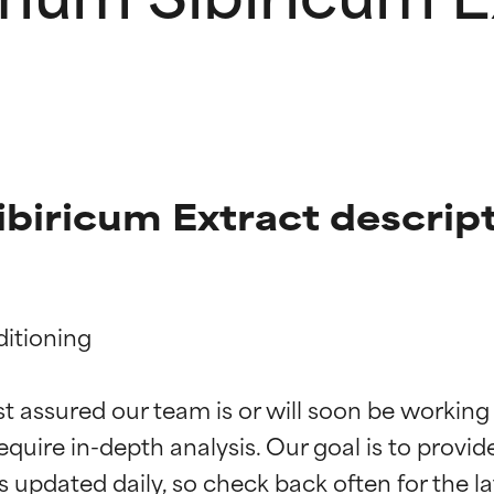
iricum Extract descrip
itioning

ne degli ingredienti
ne degli ingredienti
st assured our team is or will soon be working
equire in-depth analysis. Our goal is to provi
stenuti da studi indipendenti. Ingrediente attivo eccezionale per
stenuti da studi indipendenti. Ingrediente attivo eccezionale per
 pelle o dei problemi.
 pelle o dei problemi.