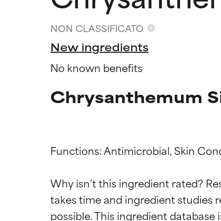
NON CLASSIFICATO
New ingredients
No known benefits
Chrysanthemum Sib
Functions: Antimicrobial, Skin Cond
Valutazio
Valutazio
Why isn’t this ingredient rated? Re
OTTIMO
OTTIMO
takes time and ingredient studies r
Comprovati e so
Comprovati e so
parte dei tipi di
parte dei tipi di