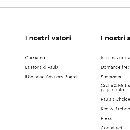
ricerca in merito.
ricerca in merito.
I nostri valori
I nostri 
Chi siamo
Informazioni s
La storia di Paula
Domande freq
Il Science Advisory Board
Spedizioni
Ordini & Metod
pagamento
Paula's Choic
Resi & Rimbor
Press
Contattaci