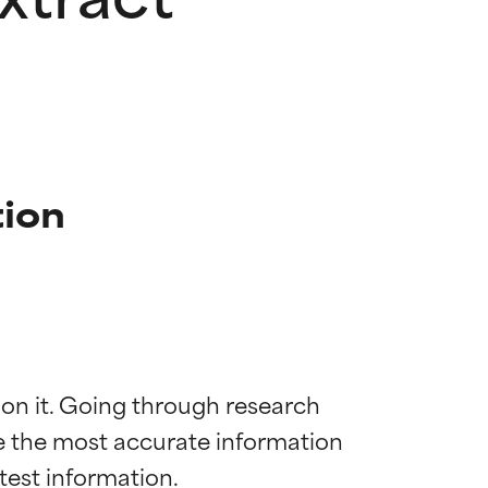
tion
 on it. Going through research 
de the most accurate information 
 la maggior
 la maggior