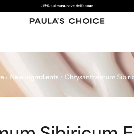
-15% sui must-have dell’estate
re
New ingredients
Chrysanthemum Sibiri
um Sibiricum E