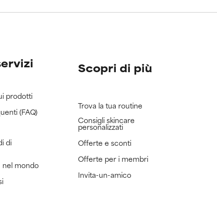
servizi
Scopri di più
ui prodotti
Trova la tua routine
uenti (FAQ)
Consigli skincare
personalizzati
i di
Offerte e sconti
Offerte per i membri
e nel mondo
Invita-un-amico
si