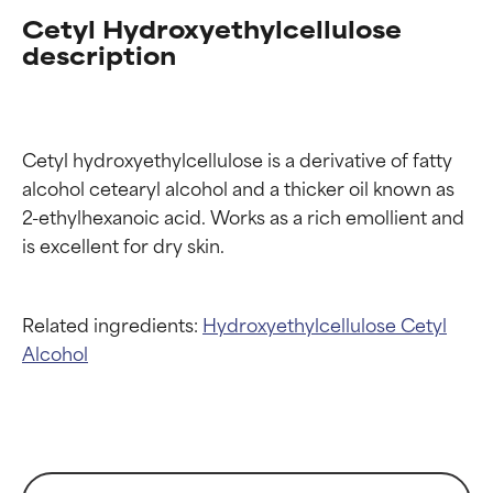
Cetyl Hydroxyethylcellulose
description
Cetyl hydroxyethylcellulose is a derivative of fatty 
alcohol cetearyl alcohol and a thicker oil known as 
2-ethylhexanoic acid. Works as a rich emollient and 
Related ingredients:
Hydroxyethylcellulose
Cetyl
Alcohol
Valutazione degli
Valutazione degli
ingredienti
ingredienti