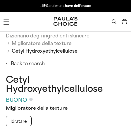
-15% sui must-have dell’estate
Dizionario degli ingredienti skincare
Miglioratore della texture
Cetyl Hydroxyethylcellulose
Back to search
Cetyl
Hydroxyethylcellulose
BUONO
Miglioratore della texture
Idratare