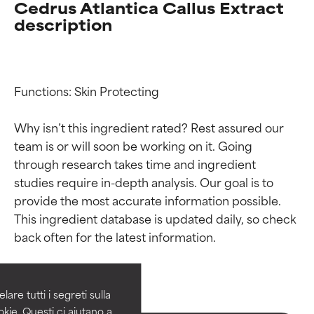
Cedrus Atlantica Callus Extract
description
Functions: Skin Protecting

Why isn’t this ingredient rated? Rest assured our 
team is or will soon be working on it. Going 
through research takes time and ingredient 
studies require in-depth analysis. Our goal is to 
provide the most accurate information possible. 
Valutazione degli
Valutazione degli
This ingredient database is updated daily, so check 
ingredienti
ingredienti
OTTIMO
OTTIMO
Comprovati e sostenuti da studi
Comprovati e sostenuti da studi
are tutti i segreti sulla
indipendenti. Ingrediente attivo
indipendenti. Ingrediente attivo
kie. Questi ci aiutano a