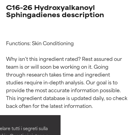
C16-26 Hydroxyalkanoyl
Sphingadienes description
Functions: Skin Conditioning

Why isn’t this ingredient rated? Rest assured our 
team is or will soon be working on it. Going 
through research takes time and ingredient 
studies require in-depth analysis. Our goal is to 
provide the most accurate information possible. 
Valutazione degli
Valutazione degli
This ingredient database is updated daily, so check 
ingredienti
ingredienti
OTTIMO
OTTIMO
Comprovati e sostenuti da studi
Comprovati e sostenuti da studi
are tutti i segreti sulla
indipendenti. Ingrediente attivo
indipendenti. Ingrediente attivo