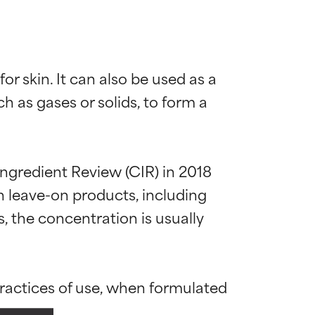
or skin. It can also be used as a 
 as gases or solids, to form a 
ngredient Review (CIR) in 2018 
n leave-on products, including 
, the concentration is usually 
 la maggior
 la maggior
practices of use, when formulated 