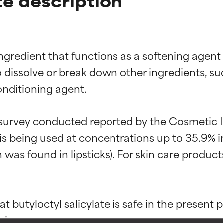
te description
ingredient that functions as a softening agent f
 dissolve or break down other ingredients, such
conditioning agent.

 survey conducted reported by the Cosmetic I
ne degli ingredienti
ne degli ingredienti
e is being used at concentrations up to 35.9% i
as found in lipsticks). For skin care products
stenuti da studi indipendenti. Ingrediente attivo eccezionale per
stenuti da studi indipendenti. Ingrediente attivo eccezionale per
 pelle o dei problemi.
 pelle o dei problemi.
 butyloctyl salicylate is safe in the present 