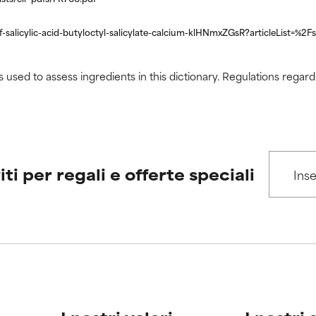
salicylic-acid-butyloctyl-salicylate-calcium-klHNmxZGsR?articleList=%2
s used to assess ingredients in this dictionary. Regulations regar
iti per regali e offerte speciali