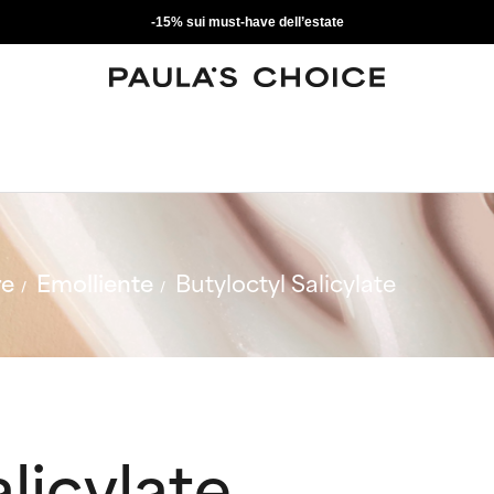
-15% sui must-have dell’estate
re
Emolliente
Butyloctyl Salicylate
licylate