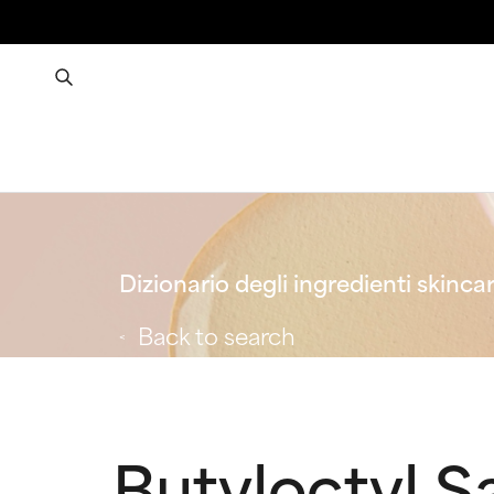
Dizionario degli ingredienti skinca
Back to search
Butyloctyl Sa