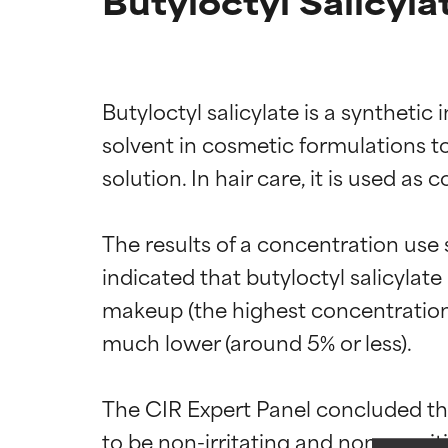
Butyloctyl Salicyla
Butyloctyl salicylate is a synthetic 
solvent in cosmetic formulations to
solution. In hair care, it is used as 
The results of a concentration use
Valutazio
Valutazio
indicated that butyloctyl salicylat
makeup (the highest concentration w
OTTIMO
OTTIMO
much lower (around 5% or less).

Comprovati e so
Comprovati e so
parte dei tipi di
parte dei tipi di
The CIR Expert Panel concluded that
BUONO
BUONO