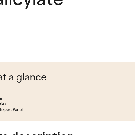
at a glance
s
ties
Expert Panel