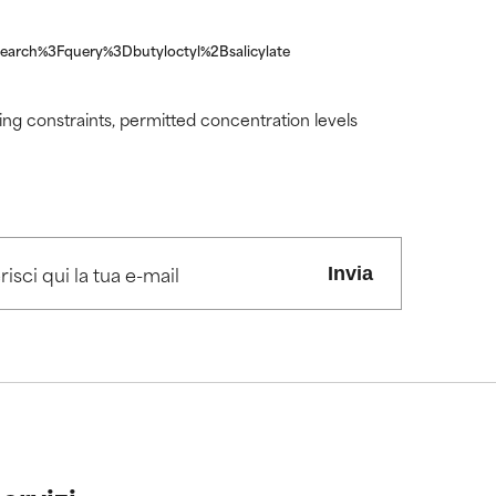
Fsearch%3Fquery%3Dbutyloctyl%2Bsalicylate
ding constraints, permitted concentration levels
Invia