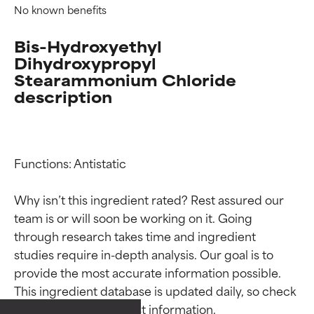
No known benefits
Bis-Hydroxyethyl
Dihydroxypropyl
Stearammonium Chloride
description
Functions: Antistatic

Why isn’t this ingredient rated? Rest assured our 
team is or will soon be working on it. Going 
through research takes time and ingredient 
Valutazione degli
Valutazione degli
studies require in-depth analysis. Our goal is to 
ingredienti
ingredienti
provide the most accurate information possible. 
This ingredient database is updated daily, so check 
OTTIMO
OTTIMO