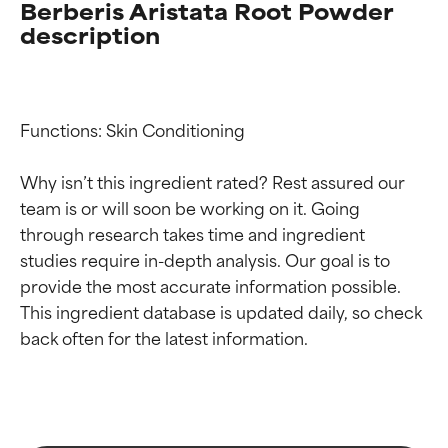
Berberis Aristata Root Powder
description
Functions: Skin Conditioning

Why isn’t this ingredient rated? Rest assured our 
team is or will soon be working on it. Going 
through research takes time and ingredient 
studies require in-depth analysis. Our goal is to 
provide the most accurate information possible. 
Valutazione degli
Valutazione degli
This ingredient database is updated daily, so check 
ingredienti
ingredienti
OTTIMO
OTTIMO
Comprovati e sostenuti da studi
Comprovati e sostenuti da studi
indipendenti. Ingrediente attivo
indipendenti. Ingrediente attivo