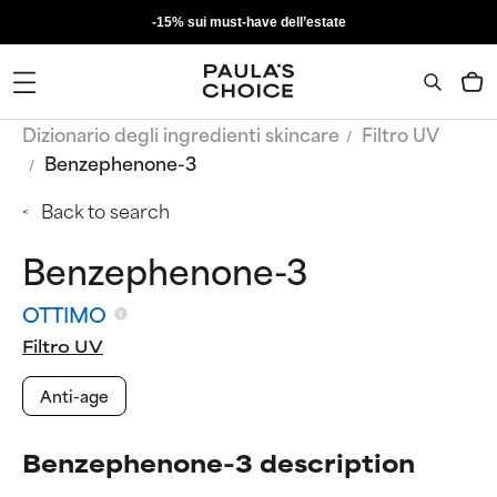
-15% sui must-have dell’estate
Dizionario degli ingredienti skincare
Filtro UV
Benzephenone-3
Back to search
Benzephenone-3
OTTIMO
Filtro UV
Anti-age
Benzephenone-3 description