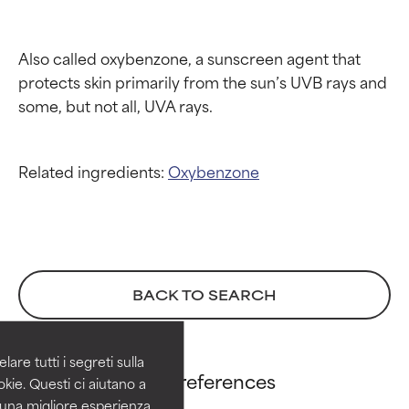
Also called oxybenzone, a sunscreen agent that 
protects skin primarily from the sun’s UVB rays and 
Related ingredients:
Oxybenzone
Valutazione degli
Valutazione degli
ingredienti
ingredienti
BACK TO SEARCH
OTTIMO
OTTIMO
Comprovati e sostenuti da studi
Comprovati e sostenuti da studi
are tutti i segreti sulla
Benzephenone-3 references
indipendenti. Ingrediente attivo
indipendenti. Ingrediente attivo
kie. Questi ci aiutano a
eccezionale per la maggior
eccezionale per la maggior
i una migliore esperienza