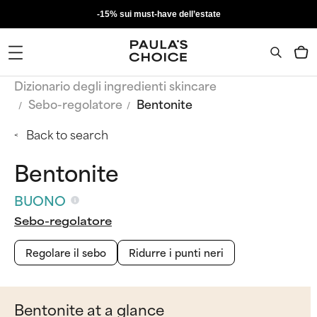
-15% sui must-have dell’estate
Dizionario degli ingredienti skincare
Sebo-regolatore
Bentonite
Back to search
Bentonite
BUONO
Sebo-regolatore
Regolare il sebo
Ridurre i punti neri
Bentonite at a glance