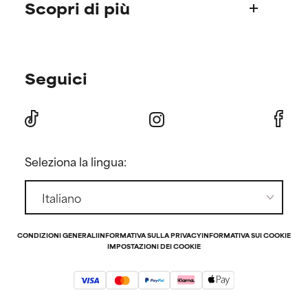
Scopri di più
Spedizioni
Ordini & Metodi di pagamento
Trova la tua routine
Paula's Choice nel mondo
Seguici
Consigli skincare personalizzati
Resi & Rimborsi
Offerte e sconti
Press
Offerte per i membri
Contattaci
Invita-un-amico
Seleziona la lingua:
CONDIZIONI GENERALI
INFORMATIVA SULLA PRIVACY
INFORMATIVA SUI COOKIE
IMPOSTAZIONI DEI COOKIE