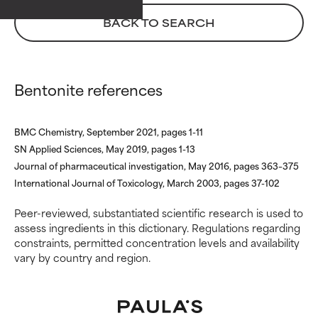
BACK TO SEARCH
DA EVITARE
DA EVITARE
Può causare irritazioni. Il rischio
Può causare irritazioni. Il rischio
aumenta se combinato con altri
aumenta se combinato con altri
ingredienti potenzialmente
ingredienti potenzialmente
Bentonite references
problematici.
problematici.
NON USARE
NON USARE
BMC Chemistry, September 2021, pages 1-11
SN Applied Sciences, May 2019, pages 1-13
Può causare irritazioni,
Può causare irritazioni,
Journal of pharmaceutical investigation, May 2016, pages 363–375
infiammazioni, secchezza, ecc.
infiammazioni, secchezza, ecc.
Può offrire benefici solo in
Può offrire benefici solo in
International Journal of Toxicology, March 2003, pages 37-102
alcuni casi, ma nel complesso è
alcuni casi, ma nel complesso è
Peer-reviewed, substantiated scientific research is used to
dimostrato che fa più male che
dimostrato che fa più male che
assess ingredients in this dictionary. Regulations regarding
bene.
bene.
constraints, permitted concentration levels and availability
vary by country and region.
NON CLASSIFICATO
NON CLASSIFICATO
Non abbiamo ancora assegnato
Non abbiamo ancora assegnato
un voto a questo ingrediente
un voto a questo ingrediente
perché non abbiamo avuto
perché non abbiamo avuto