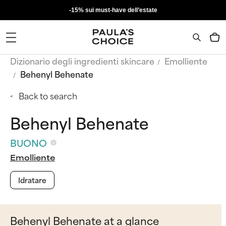
-15% sui must-have dell’estate
Dizionario degli ingredienti skincare
Emolliente
Behenyl Behenate
Back to search
Behenyl Behenate
BUONO
Emolliente
Idratare
Behenyl Behenate at a glance