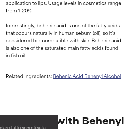
application to lips. Usage levels in cosmetics range 
from 1–20%.

Interestingly, behenic acid is one of the fatty acids 
that occurs naturally in human sebum (oil), so it’s 
considered bio-compatible with skin. Behenic acid 
is also one of the saturated main fatty acids found 
Related ingredients:
Behenic Acid
Behenyl Alcohol
Valutazione degli
Valutazione degli
ingredienti
ingredienti
Products with Behenyl
OTTIMO
OTTIMO
Comprovati e sostenuti da studi
Comprovati e sostenuti da studi
are tutti i segreti sulla