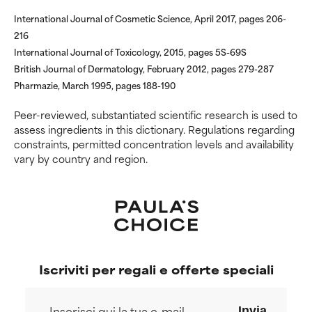
Può causare irritazioni. Il rischio
Può causare irritazioni. Il rischio
International Journal of Cosmetic Science, April 2017, pages 206-
aumenta se combinato con altri
aumenta se combinato con altri
ingredienti potenzialmente
ingredienti potenzialmente
216
problematici.
problematici.
International Journal of Toxicology, 2015, pages 5S-69S
British Journal of Dermatology, February 2012, pages 279-287
NON USARE
NON USARE
Pharmazie, March 1995, pages 188-190
Può causare irritazioni,
Può causare irritazioni,
Peer-reviewed, substantiated scientific research is used to
infiammazioni, secchezza, ecc.
infiammazioni, secchezza, ecc.
assess ingredients in this dictionary. Regulations regarding
Può offrire benefici solo in
Può offrire benefici solo in
constraints, permitted concentration levels and availability
alcuni casi, ma nel complesso è
alcuni casi, ma nel complesso è
vary by country and region.
dimostrato che fa più male che
dimostrato che fa più male che
bene.
bene.
NON CLASSIFICATO
NON CLASSIFICATO
Non abbiamo ancora assegnato
Non abbiamo ancora assegnato
un voto a questo ingrediente
un voto a questo ingrediente
perché non abbiamo avuto
perché non abbiamo avuto
Iscriviti per regali e offerte speciali
modo di esaminare la ricerca in
modo di esaminare la ricerca in
merito.
merito.
Invia