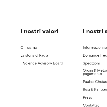
ricerca in merito.
ricerca in merito.
I nostri valori
I nostri 
Chi siamo
Informazioni s
La storia di Paula
Domande freq
Il Science Advisory Board
Spedizioni
Ordini & Metod
pagamento
Paula's Choic
Resi & Rimbor
Press
Contattaci