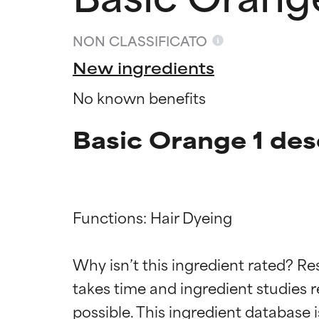
NON CLASSIFICATO
New ingredients
No known benefits
Basic Orange 1 des
Functions: Hair Dyeing

Valutazio
Valutazio
Why isn’t this ingredient rated? Re
OTTIMO
OTTIMO
takes time and ingredient studies r
Comprovati e so
Comprovati e so
parte dei tipi di
parte dei tipi di