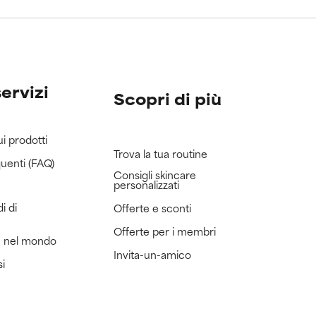
servizi
Scopri di più
ui prodotti
Trova la tua routine
uenti (FAQ)
Consigli skincare
personalizzati
i di
Offerte e sconti
Offerte per i membri
e nel mondo
Invita-un-amico
si