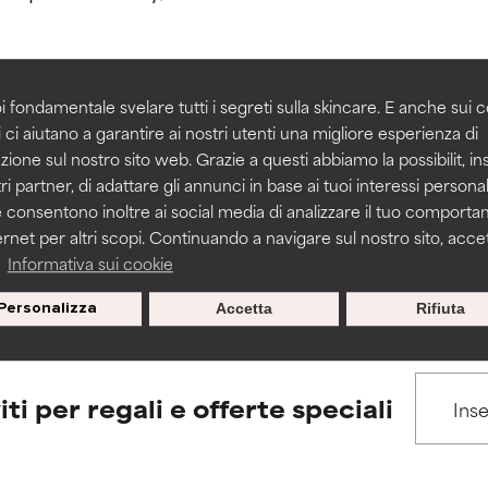
igliorare la consistenza, la stabilità o la penetrazione di una for
igliorare la consistenza, la stabilità o la penetrazione di una for
i fondamentale svelare tutti i segreti sulla skincare. E anche sui c
 ci aiutano a garantire ai nostri utenti una migliore esperienza di
BACK TO SEARCH
n irritante, ma può presentare problemi per come appare estet
n irritante, ma può presentare problemi per come appare estet
zione sul nostro sito web. Grazie a questi abbiamo la possibilit, i
 problemi di altro tipo che ne limitano l'utilità.
 problemi di altro tipo che ne limitano l'utilità.
ri partner, di adattare gli annunci in base ai tuoi interessi personali
 consentono inoltre ai social media di analizzare il tuo comport
ernet per altri scopi. Continuando a navigare sul nostro sito, accett
s used to assess ingredients in this dictionary. Regulations regar
a
Informativa sui cookie
tazioni. Il rischio aumenta se combinato con altri ingredienti pot
tazioni. Il rischio aumenta se combinato con altri ingredienti pot
Personalizza
Accetta
Rifiuta
E
E
tazioni, infiammazioni, secchezza, ecc. Può offrire benefici solo in
tazioni, infiammazioni, secchezza, ecc. Può offrire benefici solo in
 dimostrato che fa più male che bene.
 dimostrato che fa più male che bene.
iti per regali e offerte speciali
IFICATO
IFICATO
cora assegnato un voto a questo ingrediente perché non abbi
cora assegnato un voto a questo ingrediente perché non abbi