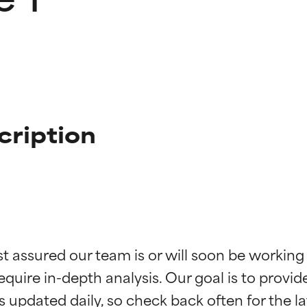
cription
ne degli ingredienti
ne degli ingredienti
st assured our team is or will soon be working
equire in-depth analysis. Our goal is to provi
stenuti da studi indipendenti. Ingrediente attivo eccezionale per
stenuti da studi indipendenti. Ingrediente attivo eccezionale per
 pelle o dei problemi.
 pelle o dei problemi.