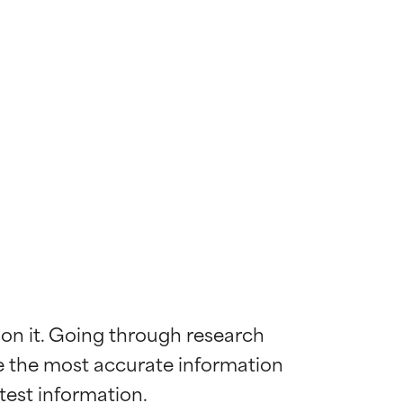
 on it. Going through research 
de the most accurate information 
 la maggior
 la maggior