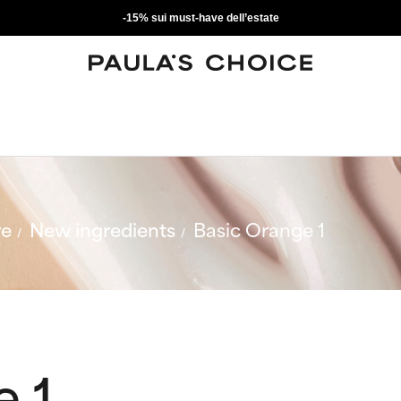
-15% sui must-have dell’estate
re
New ingredients
Basic Orange 1
e 1