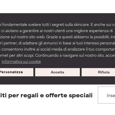
igliorare la consistenza, la stabilità o la penetrazione di una for
igliorare la consistenza, la stabilità o la penetrazione di una for
i fondamentale svelare tutti i segreti sulla skincare. E anche sui c
 ci aiutano a garantire ai nostri utenti una migliore esperienza di
BACK TO SEARCH
n irritante, ma può presentare problemi per come appare estet
n irritante, ma può presentare problemi per come appare estet
zione sul nostro sito web. Grazie a questi abbiamo la possibilit, i
 problemi di altro tipo che ne limitano l'utilità.
 problemi di altro tipo che ne limitano l'utilità.
ri partner, di adattare gli annunci in base ai tuoi interessi personali
 consentono inoltre ai social media di analizzare il tuo comport
ernet per altri scopi. Continuando a navigare sul nostro sito, accett
s used to assess ingredients in this dictionary. Regulations regar
a
Informativa sui cookie
tazioni. Il rischio aumenta se combinato con altri ingredienti pot
tazioni. Il rischio aumenta se combinato con altri ingredienti pot
Personalizza
Accetta
Rifiuta
E
E
tazioni, infiammazioni, secchezza, ecc. Può offrire benefici solo in
tazioni, infiammazioni, secchezza, ecc. Può offrire benefici solo in
 dimostrato che fa più male che bene.
 dimostrato che fa più male che bene.
iti per regali e offerte speciali
IFICATO
IFICATO
cora assegnato un voto a questo ingrediente perché non abbi
cora assegnato un voto a questo ingrediente perché non abbi