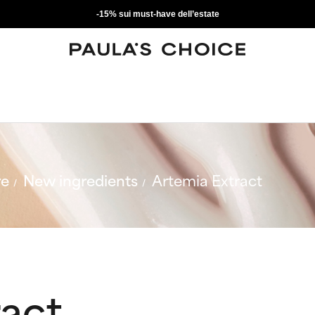
-15% sui must-have dell’estate
re
New ingredients
Artemia Extract
ract