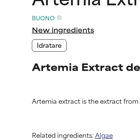
BUONO
New ingredients
Idratare
Artemia Extract de
Valutazio
Valutazio
OTTIMO
OTTIMO
Comprovati e so
Comprovati e so
Related ingredients:
Algae
parte dei tipi di
parte dei tipi di