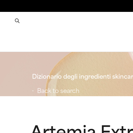
Dizionario degli ingredienti skinca
Back to search
Artemia Ext