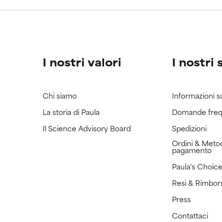
ricerca in merito.
ricerca in merito.
I nostri valori
I nostri 
Chi siamo
Informazioni s
La storia di Paula
Domande freq
Il Science Advisory Board
Spedizioni
Ordini & Metod
pagamento
Paula's Choic
Resi & Rimbor
Press
Contattaci