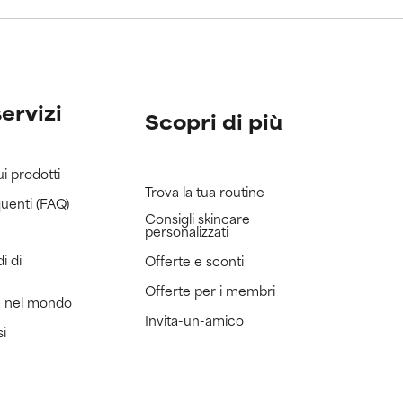
servizi
Scopri di più
ui prodotti
Trova la tua routine
uenti (FAQ)
Consigli skincare
personalizzati
i di
Offerte e sconti
Offerte per i membri
e nel mondo
Invita-un-amico
si