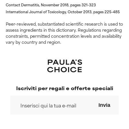
ingredienti potenzialmente
ingredienti potenzialmente
Contact Dermatitis, November 2018, pages 321-323
problematici.
problematici.
International Journal of Toxicology, October 2013, pages 22S-48S
NON USARE
NON USARE
Peer-reviewed, substantiated scientific research is used to
assess ingredients in this dictionary. Regulations regarding
Può causare irritazioni,
Può causare irritazioni,
constraints, permitted concentration levels and availability
infiammazioni, secchezza, ecc.
infiammazioni, secchezza, ecc.
vary by country and region.
Può offrire benefici solo in
Può offrire benefici solo in
alcuni casi, ma nel complesso è
alcuni casi, ma nel complesso è
dimostrato che fa più male che
dimostrato che fa più male che
bene.
bene.
NON CLASSIFICATO
NON CLASSIFICATO
Non abbiamo ancora assegnato
Non abbiamo ancora assegnato
Iscriviti per regali e offerte speciali
un voto a questo ingrediente
un voto a questo ingrediente
perché non abbiamo avuto
perché non abbiamo avuto
modo di esaminare la ricerca in
modo di esaminare la ricerca in
Invia
merito.
merito.