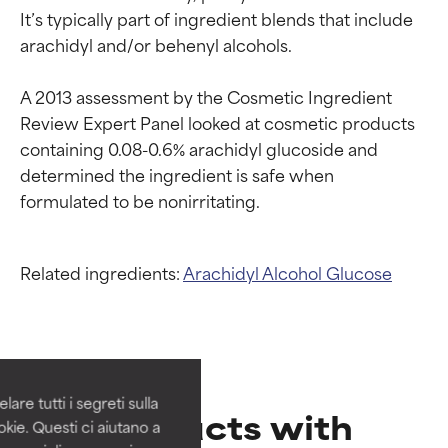
It’s typically part of ingredient blends that include 
arachidyl and/or behenyl alcohols.

A 2013 assessment by the Cosmetic Ingredient 
Review Expert Panel looked at cosmetic products 
containing 0.08-0.6% arachidyl glucoside and 
determined the ingredient is safe when 
Related ingredients:
Arachidyl Alcohol
Glucose
Valutazione degli
Valutazione degli
ingredienti
ingredienti
OTTIMO
OTTIMO
Comprovati e sostenuti da studi
Comprovati e sostenuti da studi
are tutti i segreti sulla
Products with
indipendenti. Ingrediente attivo
indipendenti. Ingrediente attivo
kie. Questi ci aiutano a
eccezionale per la maggior
eccezionale per la maggior