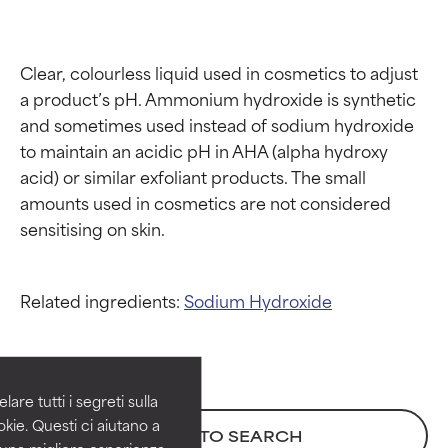
Clear, colourless liquid used in cosmetics to adjust 
a product’s pH. Ammonium hydroxide is synthetic 
and sometimes used instead of sodium hydroxide 
to maintain an acidic pH in AHA (alpha hydroxy 
acid) or similar exfoliant products. The small 
amounts used in cosmetics are not considered 
Valutazione degli
Valutazione degli
Related ingredients:
Sodium Hydroxide
ingredienti
ingredienti
OTTIMO
OTTIMO
Comprovati e sostenuti da studi
Comprovati e sostenuti da studi
are tutti i segreti sulla
indipendenti. Ingrediente attivo
indipendenti. Ingrediente attivo
kie. Questi ci aiutano a
BACK TO SEARCH
eccezionale per la maggior
eccezionale per la maggior