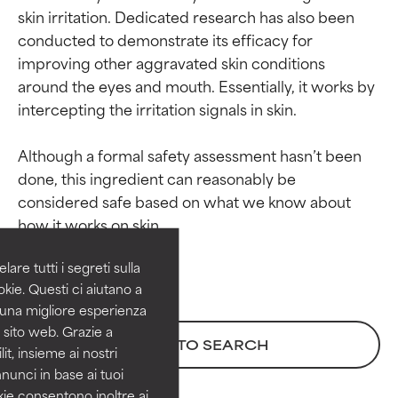
skin irritation. Dedicated research has also been 
conducted to demonstrate its efficacy for 
improving other aggravated skin conditions 
around the eyes and mouth. Essentially, it works by 
intercepting the irritation signals in skin.

Although a formal safety assessment hasn’t been 
Valutazione degli
Valutazione degli
done, this ingredient can reasonably be 
ingredienti
ingredienti
considered safe based on what we know about 
OTTIMO
OTTIMO
Comprovati e sostenuti da studi
Comprovati e sostenuti da studi
are tutti i segreti sulla
indipendenti. Ingrediente attivo
indipendenti. Ingrediente attivo
kie. Questi ci aiutano a
eccezionale per la maggior
eccezionale per la maggior
i una migliore esperienza
parte dei tipi di pelle o dei
parte dei tipi di pelle o dei
 sito web. Grazie a
problemi.
problemi.
BACK TO SEARCH
it, insieme ai nostri
nnunci in base ai tuoi
BUONO
BUONO
okie consentono inoltre ai