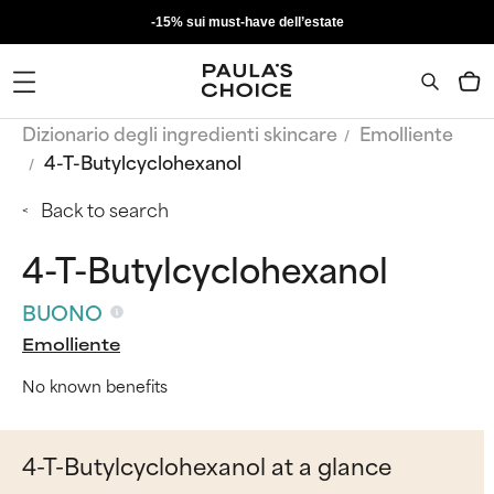
-15% sui must-have dell’estate
Dizionario degli ingredienti skincare
Emolliente
4-T-Butylcyclohexanol
Back to search
4-T-Butylcyclohexanol
BUONO
Emolliente
No known benefits
4-T-Butylcyclohexanol at a glance