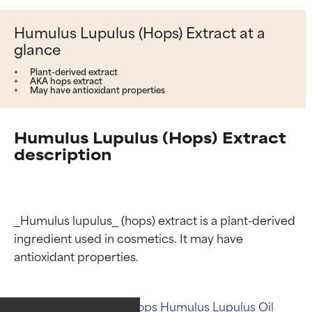
Humulus Lupulus (Hops) Extract at a
glance
Plant-derived extract
AKA hops extract
May have antioxidant properties
Humulus Lupulus (Hops) Extract
description
_Humulus lupulus_ (hops) extract is a plant-derived 
ingredient used in cosmetics. It may have 
Valutazione degli
Valutazione degli
ingredienti
ingredienti
Related ingredients:
Hops
Humulus Lupulus Oil
OTTIMO
OTTIMO