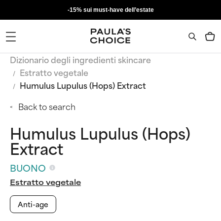
-15% sui must-have dell’estate
Dizionario degli ingredienti skincare
Estratto vegetale
Humulus Lupulus (Hops) Extract
Back to search
Humulus Lupulus (Hops)
Extract
BUONO
Estratto vegetale
Anti-age