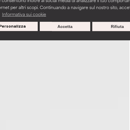
 consentono inoltre ai social media di analizzare il tuo comport
ernet per altri scopi. Continuando a navigare sul nostro sito, accett
a
Informativa sui cookie
Personalizza
Accetta
Rifiuta