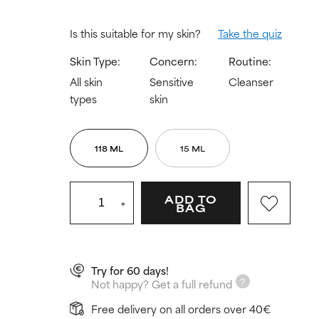
Is this suitable for my skin?
Take the quiz
Skin Type:
Concern:
Routine:
All skin
Sensitive
Cleanser
types
skin
118 ML
15 ML
ADD TO
+
BAG
Try for 60 days!
Not happy? Get a full refund
Free delivery on all orders over 40€