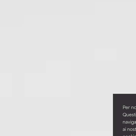
Per no
Questi
naviga
ai nost