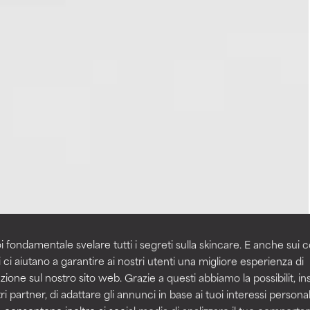
i fondamentale svelare tutti i segreti sulla skincare. E anche sui c
 ci aiutano a garantire ai nostri utenti una migliore esperienza di
zione sul nostro sito web. Grazie a questi abbiamo la possibilit, i
ri partner, di adattare gli annunci in base ai tuoi interessi personali