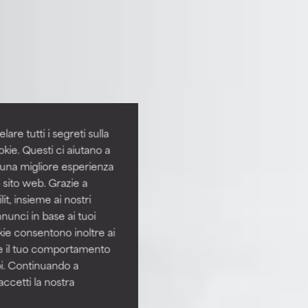
are tutti i segreti sulla
kie. Questi ci aiutano a
i una migliore esperienza
 sito web. Grazie a
it, insieme ai nostri
nnunci in base ai tuoi
okie consentono inoltre ai
re il tuo comportamento
pi. Continuando a
accetti la nostra